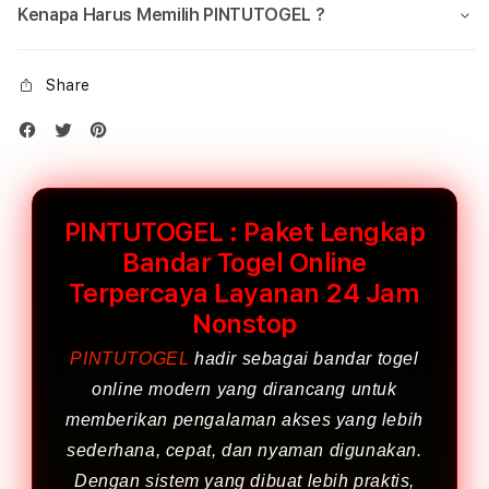
Kenapa Harus Memilih PINTUTOGEL ?
Share
PINTUTOGEL : Paket Lengkap
Bandar Togel Online
Terpercaya Layanan 24 Jam
Nonstop
PINTUTOGEL
hadir sebagai bandar togel
online modern yang dirancang untuk
memberikan pengalaman akses yang lebih
sederhana, cepat, dan nyaman digunakan.
Dengan sistem yang dibuat lebih praktis,