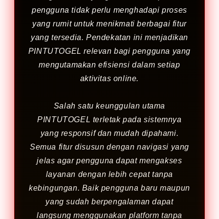
pengguna tidak perlu menghadapi proses
yang rumit untuk menikmati berbagai fitur
yang tersedia. Pendekatan ini menjadikan
PINTUTOGEL relevan bagi pengguna yang
mengutamakan efisiensi dalam setiap
aktivitas online.
Salah satu keunggulan utama
PINTUTOGEL terletak pada sistemnya
yang responsif dan mudah dipahami.
Semua fitur disusun dengan navigasi yang
jelas agar pengguna dapat mengakses
layanan dengan lebih cepat tanpa
kebingungan. Baik pengguna baru maupun
yang sudah berpengalaman dapat
langsung menggunakan platform tanpa