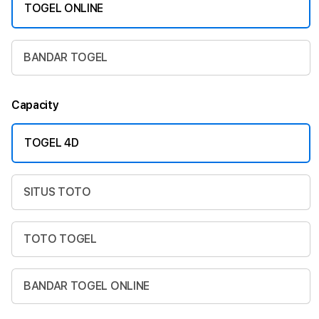
TOGEL ONLINE
BANDAR TOGEL
Capacity
TOGEL 4D
SITUS TOTO
TOTO TOGEL
BANDAR TOGEL ONLINE