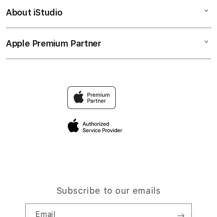
Corporate
Togel 4D
About iStudio
My Account
PINTUTOGEL
Situs Toto
Collection & Delivery
Elush Service Provider
Toto Togel
Apple Premium Partner
About Us
Returns & Exchanges
Financing Options
Toto Togel 4D
Find an iStudio near you
Contact Us
Trade-in
Bandar Togel Online
Why Shop at iStudio
FAQ
Traveller’s Reservation
Elush Corporate Website
Privacy Policy
Site Terms of Use
Subscribe to our emails
Email