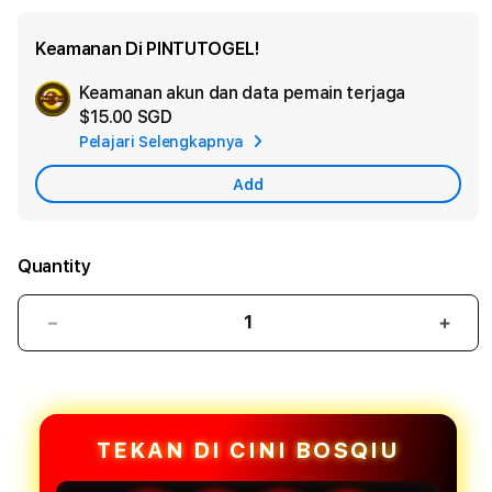
Keamanan Di PINTUTOGEL!
Keamanan akun dan data pemain terjaga
Ad
$15.00 SGD
App
Pelajari Selengkapnya
Car
Add
Quantity
Decrease
Incr
quantity
quant
for
for
PINTUTOGEL
PIN
:
:
Paket
Pake
TEKAN DI CINI BOSQIU
Lengkap
Leng