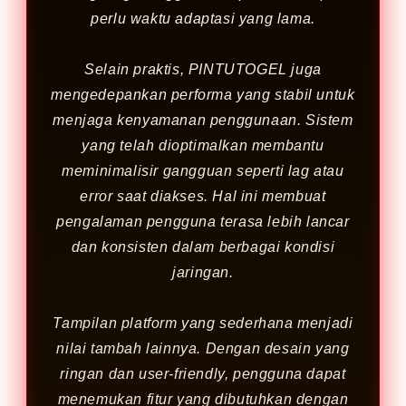
perlu waktu adaptasi yang lama.
Selain praktis, PINTUTOGEL juga
mengedepankan performa yang stabil untuk
menjaga kenyamanan penggunaan. Sistem
yang telah dioptimalkan membantu
meminimalisir gangguan seperti lag atau
error saat diakses. Hal ini membuat
pengalaman pengguna terasa lebih lancar
dan konsisten dalam berbagai kondisi
jaringan.
Tampilan platform yang sederhana menjadi
nilai tambah lainnya. Dengan desain yang
ringan dan user-friendly, pengguna dapat
menemukan fitur yang dibutuhkan dengan